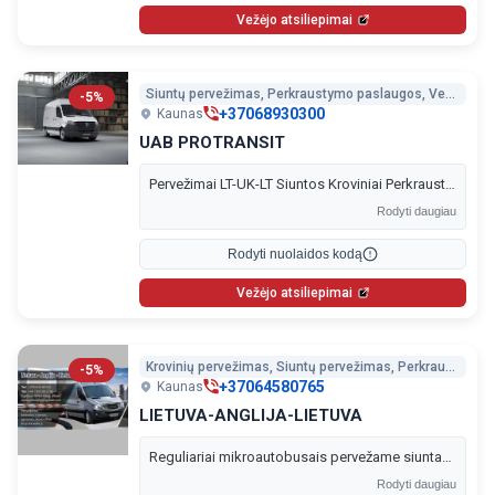
Vežėjo atsiliepimai
Siuntų pervežimas, Perkraustymo paslaugos, Vežėjai Anglijoje, Vežėjai į Vokietiją, Vežėjai į Belgiją, Vežėjai į Prancūziją, Vežėjai į Lenkiją
-5%
+37068930300
Kaunas
UAB PROTRANSIT
Pervežimai LT-UK-LT Siuntos Kroviniai Perkraustymai Motociklai ir kiti pervežimai.
Rodyti daugiau
Rodyti nuolaidos kodą
Vežėjo atsiliepimai
Krovinių pervežimas, Siuntų pervežimas, Perkraustymo paslaugos, Vežėjai į Angliją, Vežėjai į Vokietiją, Vežėjai į Belgiją, Vežėjai į Olandiją, Vežėjai į Prancūziją, Vežėjai į Lenkiją
-5%
+37064580765
Kaunas
LIETUVA-ANGLIJA-LIETUVA
Reguliariai mikroautobusais pervežame siuntas, krovinius, baldus, motociklus ir kita. Anglijoje bei Lietuvoje paėmimas ir pristatymas nuo durų iki durų
Rodyti daugiau