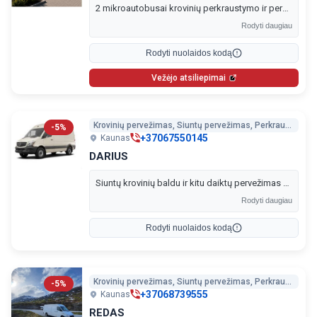
2 mikroautobusai krovinių perkraustymo ir pervežimo paslaugoms visoje Lietuvoje. Vežame baldus, buitinę techniką, siuntas ir kitus krovinius. Greitai, saugiai ir patikimai. Išrašome sąskaitas faktūras.
Rodyti daugiau
Rodyti nuolaidos kodą
Vežėjo atsiliepimai
Krovinių pervežimas, Siuntų pervežimas, Perkraustymo paslaugos
-5%
+37067550145
Kaunas
DARIUS
Siuntų krovinių baldu ir kitu daiktų pervežimas Kaune ir Lietuvoje.
Rodyti daugiau
Rodyti nuolaidos kodą
Krovinių pervežimas, Siuntų pervežimas, Perkraustymo paslaugos, Važėjai i Norvegiją, Vežėjai į Švediją
-5%
+37068739555
Kaunas
REDAS