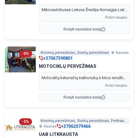
Mikroautobusas Lietuva-Švedija-Norvegija-Lietuva siuntos kroviniai, baldai, gyvūnai. Atliekame įvairius pervežimus Kaune ir Lietuvoje.
Rodyti daugiau
Rodyti nuolaidos kodą
Krovinių pervežimas, Siuntų pervežimas
Kaunas
-5%
+37067390801
MOTOCIKLŲ PERVEŽIMAS
Motociklų keturračių traktoriukų ir kitos smulkios technikos pervežimas su mikroautobusu Kaune ir po visą Lietuvą.
Rodyti daugiau
Rodyti nuolaidos kodą
Krovinių pervežimas, Siuntų pervežimas, Perkraustymo paslaugos
-5%
+37062079466
Kaunas
UAB LITKRAUSTA