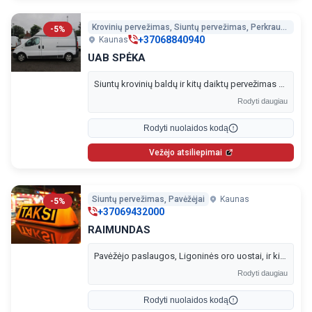
Krovinių pervežimas, Siuntų pervežimas, Perkraustymo paslaugos, Vežėjai į Lenkiją
-5%
+37068840940
Kaunas
UAB SPĖKA
Siuntų krovinių baldų ir kitų daiktų pervežimas Kaune Lietuvoje Lenkijoje.
Rodyti daugiau
Rodyti nuolaidos kodą
Vežėjo atsiliepimai
Siuntų pervežimas, Pavėžėjai
Kaunas
-5%
+37069432000
RAIMUNDAS
Pavėžėjo paslaugos, Ligoninės oro uostai, ir kiti pervežimai Kauno mieste ir rajone.
Rodyti daugiau
Rodyti nuolaidos kodą