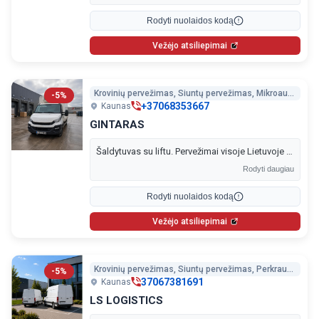
Rodyti nuolaidos kodą
Vežėjo atsiliepimai
Krovinių pervežimas, Siuntų pervežimas, Mikroautobusas su šaldytuvu, Perkraustymo paslaugos
-5%
+37068353667
Kaunas
GINTARAS
Šaldytuvas su liftu. Pervežimai visoje Lietuvoje iki -20 °C. Vežame šaldytus, atšaldytus ir kitus temperatūrai jautrius krovinius. Taip pat atliekame ir įprastus, netemperatūrinius pervežimus. Greitai, saugiai ir patikimai.
Rodyti daugiau
Rodyti nuolaidos kodą
Vežėjo atsiliepimai
Krovinių pervežimas, Siuntų pervežimas, Perkraustymo paslaugos, Šiukšlių išvežimas
-5%
37067381691
Kaunas
LS LOGISTICS