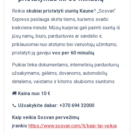
Reikia
skubiai pristatyti siuntą Kaune
? „Sosvan“
Express paslauga skirta tiems, kuriems svarbi
kiekviena minutė. Mūsų kurjeriai gali paimti siuntą iš
jūsų namų, biuro, parduotuvės ar sandėlio ir,
priklausomai nuo atstumo bei vairuotojų užimtumo,
pristatyti ją gavėjui
vos per 60 minučių
.
Puikiai tinka dokumentams, internetinių parduotuvių
užsakymams, gėlėms, dovanoms, automobilių
detalėms, vaistams ir kitoms skubioms siuntoms.
🚚
Kaina nuo 10 €
📞
Užsakykite dabar:
+370 694 32000
Kaip veikia Sosvan pervežimų
įrankis
https://www.sosvan.com/lt/kaip-tai-veikia