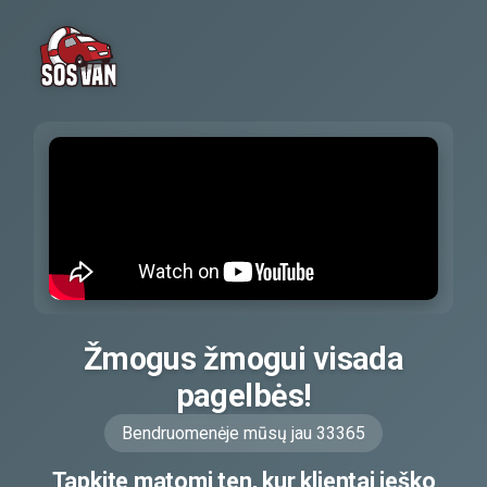
Žmogus žmogui visada
pagelbės!
Bendruomenėje mūsų jau 33365
Tapkite matomi ten, kur klientai ieško