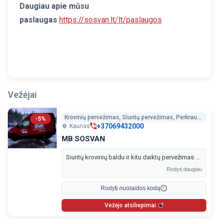
Daugiau apie mūsu
paslaugas
https://sosvan.lt/lt/paslaugos
Vežėjai
Krovinių pervežimas, Siuntų pervežimas, Perkraustymo paslaugos, Šiukšlių išvežimas
-5%
+37069432000
Kaunas
MB SOSVAN
Siuntų krovinių baldu ir kitu daiktų pervežimas Kaune ir Lietuvoje.
Rodyti daugiau
Rodyti nuolaidos kodą
Vežėjo atsiliepimai