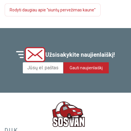
Rodyti daugiau apie "siuntų pervežimas kaune"
Užsisakykite naujienlaiškį!
Gauti naujienlaiškį
D.U.K