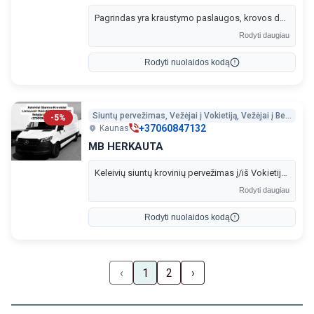
Pagrindas yra kraustymo paslaugos, krovos darbai, baldų bei įvairių kitų atliekų išvežimas utilizavimui, tačiau atliekame ir vietinius bei tarpmiestinius pervežimus. Technika nuo mikroautobuso iki fiskaro ar vilkiko - ko tik reikia klientui.
Rodyti daugiau
Rodyti nuolaidos kodą
Siuntų pervežimas, Vežėjai į Vokietiją, Vežėjai į Belgiją, Vežėjai į Olandiją
-5%
+37060847132
Kaunas
MB HERKAUTA
Keleivių siuntų krovinių pervežimas į/iš Vokietijos Olandijos Belgijos.
Rodyti daugiau
Rodyti nuolaidos kodą
‹
1
2
›