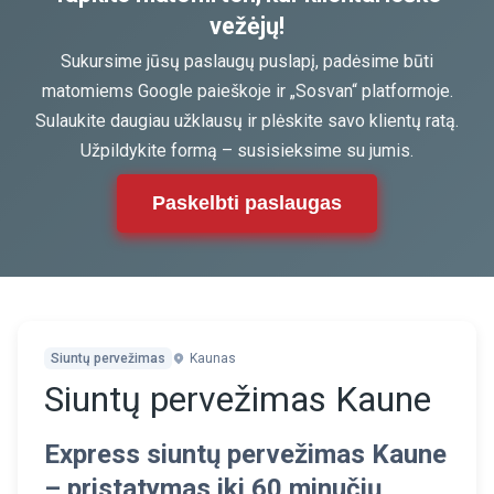
vežėjų!
Sukursime jūsų paslaugų puslapį, padėsime būti
matomiems Google paieškoje ir „Sosvan“ platformoje.
Sulaukite daugiau užklausų ir plėskite savo klientų ratą.
Užpildykite formą – susisieksime su jumis.
Paskelbti paslaugas
Siuntų pervežimas
Kaunas
Siuntų pervežimas Kaune
Express siuntų pervežimas Kaune
– pristatymas iki 60 minučių