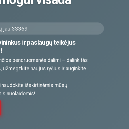
 jau 33369
ininkus ir paslaugų teikėjus
!
kančios bendruomenės dalimi – dalinkitės
, užmegzkite naujus ryšius ir auginkite
inaudokite išskirtinėmis mūsų
is nuolaidomis!