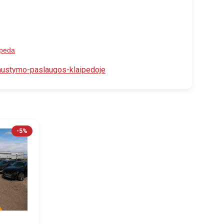
ipeda
austymo-paslaugos-klaipedoje
-5%