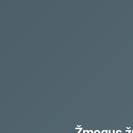
Žmogus ž