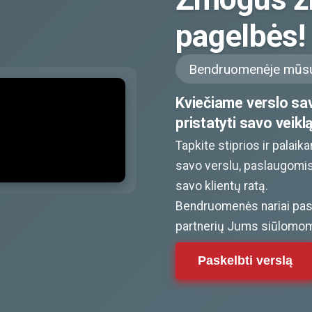
pagelbės!
Bendruomenėje mūsų
Kviečiame verslo sav
pristatyti savo veiklą
Tapkite stiprios ir palai
savo verslu, paslaugomis
savo klientų ratą.
Bendruomenės nariai pas
partnerių Jums siūlomom
Paskelbti verslą