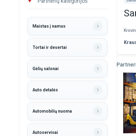
Partnerių kategorijos
Sand
Sa
Maistas į namus
Krovin
Krau
Tortai ir desertai
Partneri
Gėlių salonai
Auto detalės
Automobilių nuoma
Autoservisai