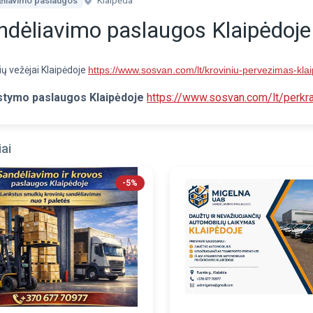
ėliavimo paslaugos
Klaipėda
ndėliavimo paslaugos Klaipėdoje
ių vežėjai Klaipėdoje
https://www.sosvan.com/lt/kroviniu-pervezimas-kla
stymo paslaugos Klaipėdoje
https://www.sosvan.com/lt/perkr
ai
-5%