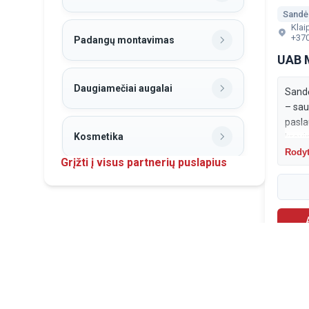
Sandė
Klai
+37
Padangų montavimas
UAB 
Daugiamečiai augalai
Sandė
– sau
pasla
Kosmetika
krovi
Patogi
Rodyt
Grįžti į visus partnerių puslapius
preki
sandė
Betono gaminiai
Apsipirk Lenkijoje.
Apsilan
Darbo rūbai