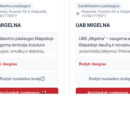
liavimo paslaugos
Sandėliavimo paslaugos
pėda, Rusnės Str.4, Klaipeda,
Klaipėda, Rusnės Str.4, Klai
067770977
+37067770977
MIGELNA
UAB MIGELNA
liavimo paslaugos Klaipėdoje
UAB „Migelna“ – saugoma ai
goma teritorija, krautuvo
Klaipėdoje daužtų ir nevažiu
ugos, smulkių ir didesnių
automobilių laikymui. Priim
nių priėmimas nuo 1 paletės.
iškrovimo atgabentas trans
 vieta logistikai ir greitam
priemones, užtikrina patogų
i daugiau
Rodyti daugiau
ų judėjimui. Susisiekite dėl
privažiavimą ir saugų trans
liavimo!
saugojimą.
Rodyti nuolaidos kodą
Rodyti nuolaidos kodą
Apsilankyti svetainėje
Apsilankyti svetainėje
kymai:
6
Apsilankymai:
4