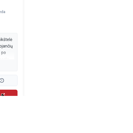
pėda
kštelė
ojančių
a po
porto
porto