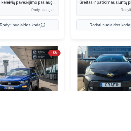
Teikiu keleivių pavežėjimo paslaugas Vilniaus mieste ir visoje Lietuvoje (oro uostai, viešbučiai ir kt.). Taip pat vežu smulkias siuntas iki 30 kg. Dirbu greitai, patikimai ir lanksčiai pagal jūsų poreikius.
Rodyti daugiau
Rodyt
Rodyti nuolaidos kodą
Rodyti nuolaidos kodą
-5%
Siuntų pervežimas, Pavėžėjai, Vežėjai į oro uostus
+37069915323
+37067159999
ius
Vilnius
OS PERVEŽIMO
GRAFO TAKSI