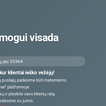
mogui visada
 jau 33364
ur klientai ieško vežėjų!
 puslapį, padėsime būti matomiems
van“ platformoje.
ų ir plėskite savo klientų ratą.
sieksime su jumis.