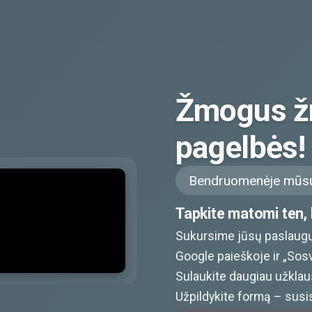
Žmogus ž
pagelbės!
Bendruomenėje mūsų
Tapkite matomi ten, k
Sukursime jūsų paslaugų
Google paieškoje ir „Sos
Sulaukite daugiau užklaus
Užpildykite formą – susi