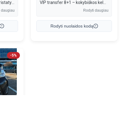
Greitas ir patikimas siuntų pristatymas Naujamiestyje (Vilnius). Pristatau dokumentus ir smulkius krovinius krovininiu dviračiu – be spūsčių, ekologiškai. Lankstus darbo laikas, saugus transportavimas, galiu išrašyti sąskaitą.
VIP transfer 8+1 – kokybiškos keleivių pervežimo paslaugos Lietuvoje ir Baltijos šalyse. Vežame į oro uostus, miestus ir pagal individualius maršrutus. Komfortiškas transportas, punktualumas, išrašome sąskaitas.
i daugiau
Rodyti daugiau
Rodyti nuolaidos kodą
-5%
Siuntų pervežimas, Pavėžėjai, Vežėjai į oro uostus