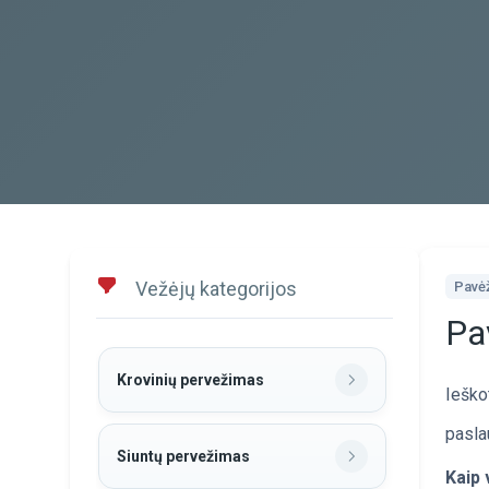
Vežėjų kategorijos
Pavėž
Pav
Krovinių pervežimas
Ieško
paslau
Siuntų pervežimas
Kaip 