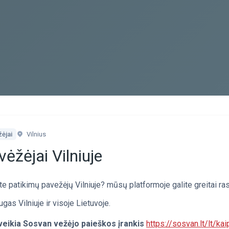
ėjai
Vilnius
ėžėjai Vilniuje
te patikimų pavežėjų Vilniuje? mūsų platformoje galite greitai ras
gas Vilniuje ir visoje Lietuvoje.
veikia Sosvan vežėjo paieškos įrankis
https://sosvan.lt/lt/kai