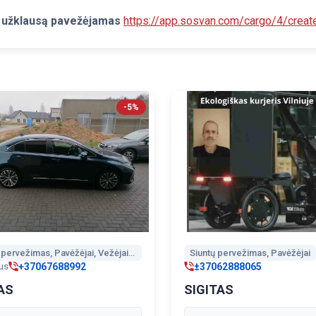
i užklausą pavežėjamas
https://app.sosvan.com/cargo/4/create
-5%
Siuntų pervežimas, Pavėžėjai, Vežėjai į oro uostus
Siuntų pervežimas, Pavėžėjai
+37067688992
±37062888065
ius
AS
SIGITAS