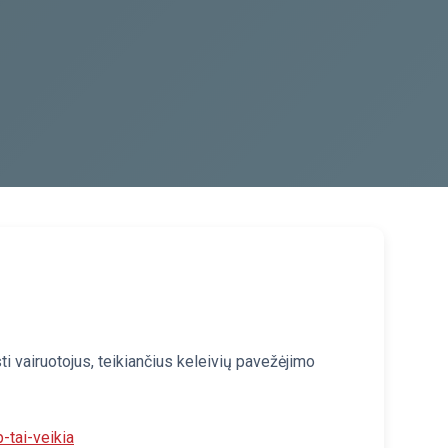
ti vairuotojus, teikiančius keleivių pavežėjimo
p-tai-veikia