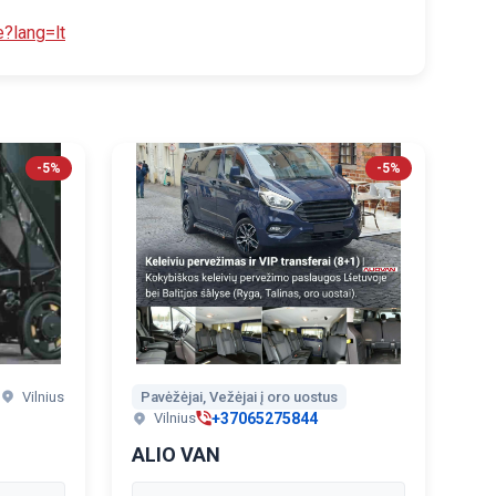
?lang=lt
-5%
-5%
Vilnius
Pavėžėjai, Vežėjai į oro uostus
+37065275844
Vilnius
ALIO VAN