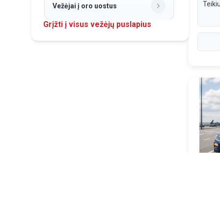
Vežėjai į oro uostus
Grįžti į visus vežėjų puslapius
Birių krovinių pervežimas
Ligonių ir neįgaliųjų
pervežimas
Vilkikų pervežimas
Mikroautobusas su šaldytuvu
Vežėjai į Angliją
Viln
JURG
Vežėjai į Danija